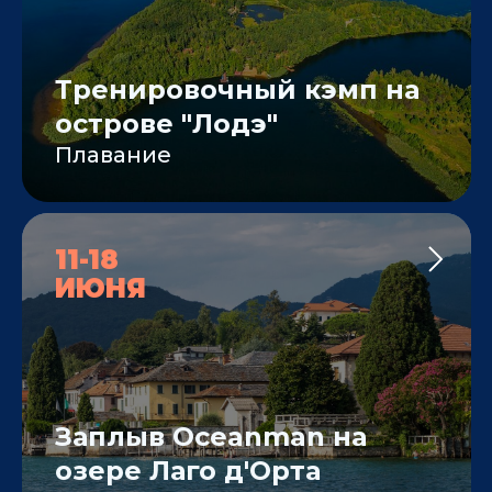
Тренировочный кэмп на
острове "Лодэ"
Плавание
11-18
ИЮНЯ
Заплыв Oceanman на
озере Лаго д'Орта