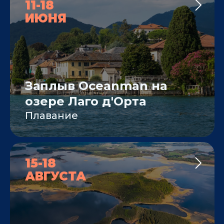
11-18
ИЮНЯ
Заплыв Oceanman на
озере Лаго д'Орта
Плавание
15-18
АВГУСТА